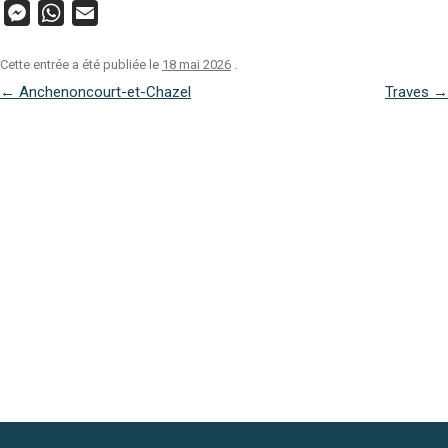
M
W
E
e
h
m
s
a
a
s
t
i
Cette entrée a été publiée le
18 mai 2026
.
e
s
l
NAVIGATION
n
A
←
Anchenoncourt-et-Chazel
Traves
→
g
p
DES
e
p
ARTICLES
r