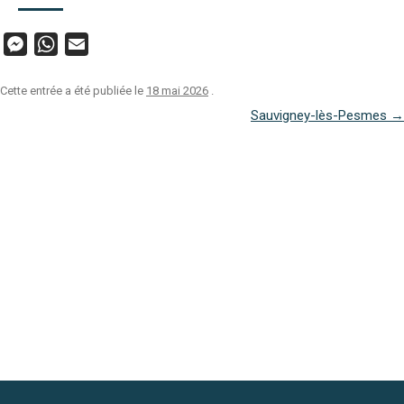
M
W
E
e
h
m
s
a
a
s
t
i
Cette entrée a été publiée le
18 mai 2026
.
e
s
l
NAVIGATION
n
A
Sauvigney-lès-Pesmes
→
g
p
DES
e
p
ARTICLES
r