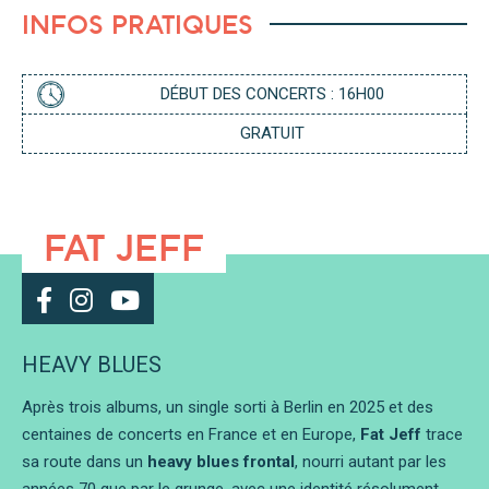
E
S
L
INFOS PRATIQUES
N
A
G
P
E
P
R
DÉBUT DES CONCERTS : 16H00
GRATUIT
FAT JEFF
HEAVY BLUES
Après trois albums, un single sorti à Berlin en 2025 et des
centaines de concerts en France et en Europe,
Fat Jeff
trace
sa route dans un
heavy blues frontal
, nourri autant par les