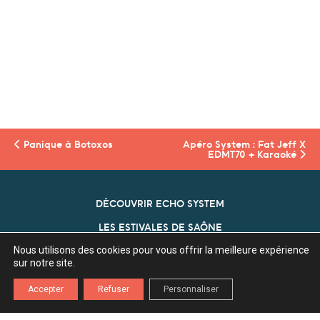
Panique à Botoxos
Apéro System :
Fat Jeff X
EDMT70
+ Karaoké
DÉCOUVRIR ECHO SYSTEM
LES ESTIVALES DE SAÔNE
Nous utilisons des cookies pour vous offrir la meilleure expérience
NOS PARTENAIRES
sur notre site.
ECHO SYSTEM
Accepter
Refuser
Personnaliser
Association Echo System
Z.A. l'Ecu 70360 Scey Sur Saône