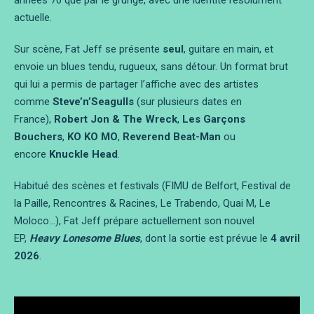
années 70 que par le grunge, avec une identité résolument
actuelle.
Sur scène, Fat Jeff se présente
seul
, guitare en main, et
envoie un blues tendu, rugueux, sans détour. Un format brut
qui lui a permis de partager l’affiche avec des artistes
comme
Steve’n’Seagulls
(sur plusieurs dates en
France),
Robert Jon & The Wreck
,
Les Garçons
Bouchers
,
KO KO MO
,
Reverend Beat-Man
ou
encore
Knuckle Head
.
Habitué des scènes et festivals (FIMU de Belfort, Festival de
la Paille, Rencontres & Racines, Le Trabendo, Quai M, Le
Moloco…), Fat Jeff prépare actuellement son nouvel
EP,
Heavy Lonesome Blues
, dont la sortie est prévue le
4 avril
2026
.