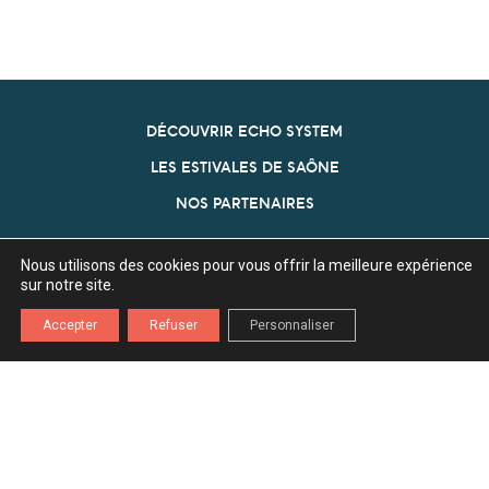
DÉCOUVRIR ECHO SYSTEM
LES ESTIVALES DE SAÔNE
NOS PARTENAIRES
ECHO SYSTEM
Nous utilisons des cookies pour vous offrir la meilleure expérience
Association Echo System
sur notre site.
Z.A. l'Ecu 70360 Scey Sur Saône
Accepter
Refuser
Personnaliser
03 84 75 80 29
contact[a]echosystem70.fr
INSCRIPTION NEWSLETTER
Mentions légales
Politique de confidentialité