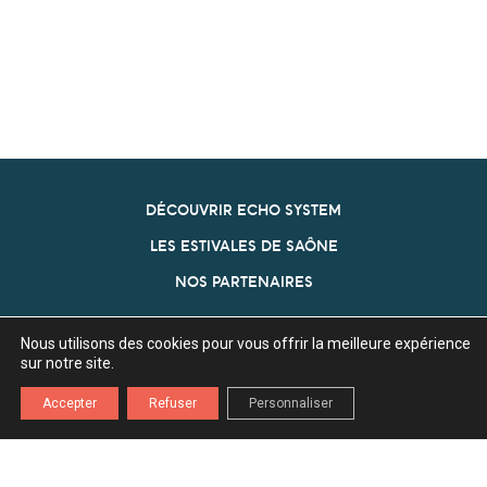
DÉCOUVRIR ECHO SYSTEM
LES ESTIVALES DE SAÔNE
NOS PARTENAIRES
ECHO SYSTEM
Nous utilisons des cookies pour vous offrir la meilleure expérience
Association Echo System
sur notre site.
Z.A. l'Ecu 70360 Scey Sur Saône
Accepter
Refuser
Personnaliser
03 84 75 80 29
contact[a]echosystem70.fr