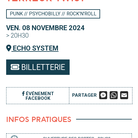
PUNK // PSYCHOBILLY // ROCK'N'ROLL
VEN. 08 NOVEMBRE 2024
> 20H30
ECHO SYSTEM
BILLETTERIE
M
W
E
ÉVÉNEMENT
PARTAGER
FACEBOOK
E
H
M
S
A
A
S
T
I
E
S
L
INFOS PRATIQUES
N
A
G
P
E
P
R