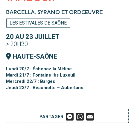
BARCELLA, SYRANO ET ORDŒUVRE
LES ESTIVALES DE SAÔNE
20 AU 23 JUILLET
> 20H30
HAUTE-SAÔNE
Lundi 20
/7 : Échenoz la Méline
Mardi 21/7 : Fontaine lès Luxeuil
Mercredi 22/7 : Barges
Jeudi 23/7 : Beaumotte – Aubertans
M
W
E
PARTAGER
E
H
M
S
A
A
S
T
I