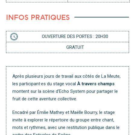
S
A
A
S
T
I
E
S
L
INFOS PRATIQUES
N
A
G
P
E
P
R
OUVERTURE DES PORTES : 20H30
GRATUIT
Après plusieurs jours de travail aux côtés de La Meute,
les participant·es du stage vocal
À travers champs
montent sur la scène d’Echo System pour partager le
fruit de cette aventure collective.
Encadré par Émilie Mathey et Maëlle Bourry, le stage
invite à explorer le répertoire du groupe entre chant,
mots et rythmes, avec une restitution publique dans le