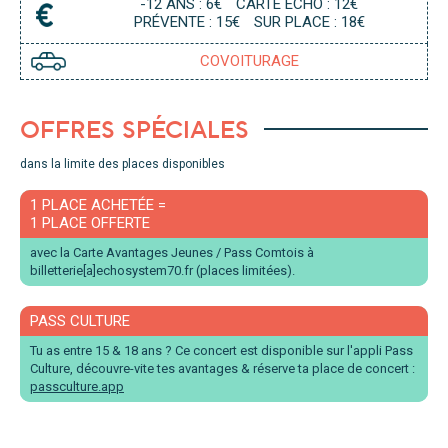
-12 ANS : 6€
CARTE ECHO : 12€
PRÉVENTE : 15€
SUR PLACE : 18€
COVOITURAGE
OFFRES SPÉCIALES
dans la limite des places disponibles
1 PLACE ACHETÉE =
1 PLACE OFFERTE
avec la Carte Avantages Jeunes / Pass Comtois à
billetterie[a]echosystem70.fr (places limitées).
PASS CULTURE
Tu as entre 15 & 18 ans ? Ce concert est disponible sur l'appli Pass
Culture, découvre-vite tes avantages & réserve ta place de concert :
passculture.app