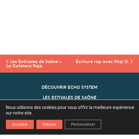
Les Estivales de Saône –
Écriture rap avec Miqi O.
La Cafetera Roja
DÉCOUVRIR ECHO SYSTEM
LES ESTIVALES DE SAÔNE
Nous utilisons des cookies pour vous offrir la meilleure expérience
NOS PARTENAIRES
sur notre site.
ECHO SYSTEM
Accepter
Refuser
Personnaliser
Association Echo System
Z.A. l'Ecu 70360 Scey Sur Saône