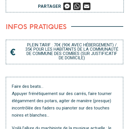
M
W
E
PARTAGER
E
H
M
S
A
A
S
T
I
E
S
L
INFOS PRATIQUES
N
A
G
P
E
P
R
PLEIN TARIF : 70€ (90€ AVEC HÉBERGEMENT) /
35€ POUR LES HABITANTS DE LA COMMUNAUTÉ
DE COMMUNE DES COMBES (SUR JUSTIFICATIF
DE DOMICILE)
Faire des beats…
Appuyer frénétiquement sur des carrés, faire tourner
élégamment des potars, agiter de manière (presque)
incontrôlée des faders ou pianoter sur des touches
noires et blanches…
Voilà l’allure du machiniste de la musique actuelle : le