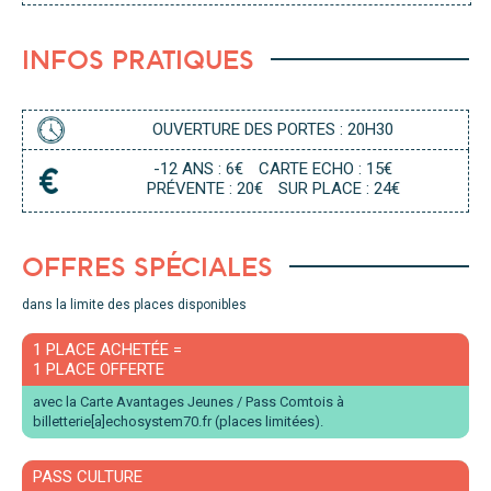
S
A
A
S
T
I
E
S
L
INFOS PRATIQUES
N
A
G
P
E
P
R
OUVERTURE DES PORTES : 20H30
-12 ANS : 6€
CARTE ECHO : 15€
PRÉVENTE : 20€
SUR PLACE : 24€
OFFRES SPÉCIALES
dans la limite des places disponibles
1 PLACE ACHETÉE =
1 PLACE OFFERTE
avec la Carte Avantages Jeunes / Pass Comtois à
billetterie[a]echosystem70.fr (places limitées).
PASS CULTURE