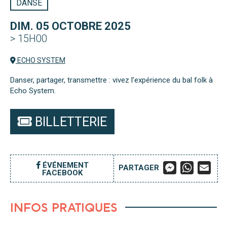
DANSE
DIM. 05 OCTOBRE 2025
> 15H00
ECHO SYSTEM
Danser, partager, transmettre : vivez l’expérience du bal folk à
Echo System.
BILLETTERIE
M
W
E
ÉVÉNEMENT
PARTAGER
FACEBOOK
E
H
M
S
A
A
S
T
I
E
S
L
INFOS PRATIQUES
N
A
G
P
E
P