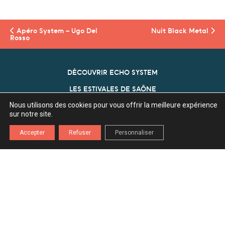
Apéro System – Ugo Del
Nuit
Black Metal
Rosso
DÉCOUVRIR ECHO SYSTEM
LES ESTIVALES DE SAÔNE
Nous utilisons des cookies pour vous offrir la meilleure expérience
NOS PARTENAIRES
sur notre site.
ECHO SYSTEM
Accepter
Refuser
Personnaliser
Association Echo System
Z.A. l'Ecu 70360 Scey Sur Saône
03 84 75 80 29
contact[a]echosystem70.fr
INSCRIPTION NEWSLETTER
Mentions légales