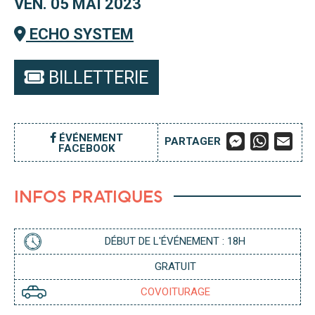
VEN. 05 MAI 2023
ECHO SYSTEM
BILLETTERIE
M
W
E
ÉVÉNEMENT
PARTAGER
FACEBOOK
E
H
M
S
A
A
S
T
I
E
S
L
INFOS PRATIQUES
N
A
G
P
E
P
R
DÉBUT DE L'ÉVÉNEMENT : 18H
GRATUIT
COVOITURAGE