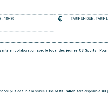
G
P
E
P
R
 : 18H30
TARIF UNIQUE : TARIF L
sante en collaboration avec le
local des jeunes C3 Sports
! Pour 
ncore plus de fun à la soirée ! Une
restauration
sera disponible sur p