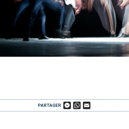
M
W
E
PARTAGER
E
H
M
S
A
A
S
T
I
E
S
L
N
A