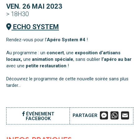
VEN. 26 MAI 2023
> 18H30
ECHO SYSTEM
Rendez-vous pour l’
Apéro System #4
!
Au programme : un
concert
, une
exposition d’artisans
locaux,
une
animation spéciale
, sans oublier
l’apéro
au bar
avec une
petite restauration
!
Découvrez le programme de cette nouvelle soirée sans plus
tarder…
M
W
E
ÉVÉNEMENT
PARTAGER
FACEBOOK
E
H
M
S
A
A
S
T
I
E
S
L
N
A