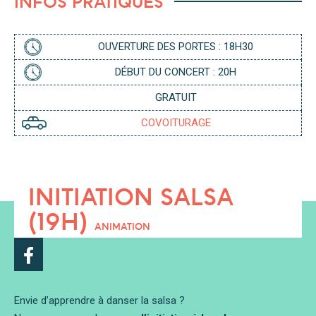
INFOS PRATIQUES
G
P
E
P
R
OUVERTURE DES PORTES : 18H30
DÉBUT DU CONCERT : 20H
GRATUIT
COVOITURAGE
INITIATION SALSA
(19H)
ANIMATION
Envie d’apprendre à danser la salsa ?