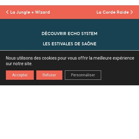
La Jungle
+ W!zard
La Corde Raide
DÉCOUVRIR ECHO SYSTEM
LES ESTIVALES DE SAÔNE
NOS PARTENAIRES
Nous utilisons des cookies pour vous offrir la meilleure expérience
sur notre site.
ECHO SYSTEM
Accepter
Refuser
Personnaliser
Association Echo System
Z.A. l'Ecu 70360 Scey Sur Saône
03 84 75 80 29
contact[a]echosystem70.fr
INSCRIPTION NEWSLETTER
Mentions légales
Politique de confidentialité