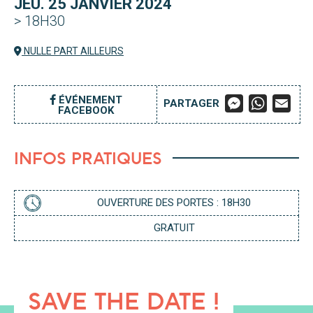
JEU. 25 JANVIER 2024
> 18H30
NULLE PART AILLEURS
M
W
E
ÉVÉNEMENT
PARTAGER
FACEBOOK
E
H
M
S
A
A
S
T
I
E
S
L
INFOS PRATIQUES
N
A
G
P
E
P
R
OUVERTURE DES PORTES : 18H30
GRATUIT
SAVE THE DATE !