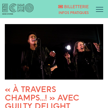
BILLETTERIE
INFOS PRATIQUES
« À TRAVERS
CHAMPS…! » AVEC
GUILTY DELIGHT