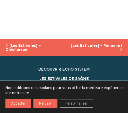
[Les Estivales] –
[Les Estivales] – Panache !
Chicharrón
DÉCOUVRIR ECHO SYSTEM
LES ESTIVALES DE SAÔNE
Nous utilisons des cookies pour vous offrir la meilleure expérience
NOS PARTENAIRES
sur notre site.
ECHO SYSTEM
Accepter
Refuser
Personnaliser
Association Echo System
Z.A. l'Ecu 70360 Scey Sur Saône
03 84 75 80 29