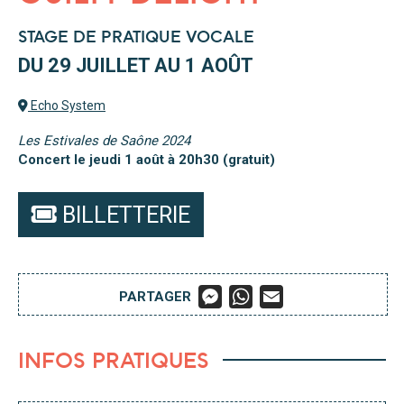
STAGE DE PRATIQUE VOCALE
DU 29 JUILLET AU 1 AOÛT
Echo System
Les Estivales de Saône 2024
Concert le jeudi 1 août à 20h30 (gratuit)
BILLETTERIE
M
W
E
PARTAGER
E
H
M
S
A
A
S
T
I
E
S
L
INFOS PRATIQUES
N
A
G
P
E
P