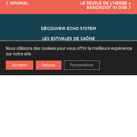
MINIMAL
LE PEUPLE DE L’HERBE +
BANDIKOOT IN DUB
DÉCOUVRIR ECHO SYSTEM
LES ESTIVALES DE SAÔNE
Nous utilisons des cookies pour vous offrir la meilleure expérience
NOS PARTENAIRES
sur notre site.
ECHO SYSTEM
Accepter
Refuser
Personnaliser
Association Echo System
Z.A. l'Ecu 70360 Scey Sur Saône
03 84 75 80 29
contact[a]echosystem70.fr
INSCRIPTION NEWSLETTER
Mentions légales
Politique de confidentialité
Politique de cookies