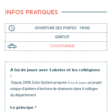
S
T
I
E
S
L
INFOS PRATIQUES
N
A
G
P
E
P
R
OUVERTURE DES PORTES : 19H30
GRATUIT
COVOITURAGE
𝗔̀ 𝘁𝗼𝗶 𝗱𝗲 𝗷𝗼𝘂𝗲𝗿 𝗮𝘃𝗲𝗰 𝗟𝗼𝗯𝘀𝘁𝗲𝗿 𝗲𝘁 𝗹𝗲𝘀 𝗰𝗼𝗹𝗹𝗲́𝗴𝗶𝗲𝗻𝘀
!
Depuis 2008, Echo System propose 𝐴̀ 𝑡𝑜𝑖 𝑑𝑒 𝑗𝑜𝑢𝑒𝑟, un projet
unique d’ateliers d’écriture de chansons dans 4 collèges
du département.
𝗟𝗲 𝗽𝗿𝗶𝗻𝗰𝗶𝗽𝗲 ?