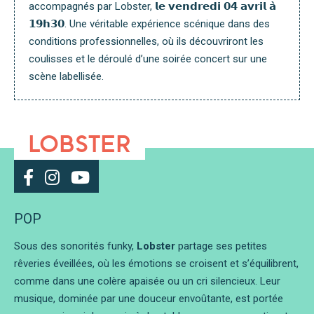
accompagnés par Lobster, 𝗹𝗲 𝘃𝗲𝗻𝗱𝗿𝗲𝗱𝗶 𝟬𝟰 𝗮𝘃𝗿𝗶𝗹 𝗮̀
𝟭𝟵𝗵𝟯𝟬. Une véritable expérience scénique dans des
conditions professionnelles, où ils découvriront les
coulisses et le déroulé d’une soirée concert sur une
scène labellisée.
LOBSTER
POP
Sous des sonorités funky,
Lobster
partage ses petites
rêveries éveillées, où les émotions se croisent et s’équilibrent,
comme dans une colère apaisée ou un cri silencieux. Leur
musique, dominée par une douceur envoûtante, est portée