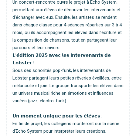
Un concert-rencontre ouvre le projet à Echo System,
permettant aux élèves de découvrir les intervenants et
d’échanger avec eux. Ensuite, les artistes se rendent
dans chaque classe pour 4 séances réparties sur 3 à 4
mois, où ils accompagnent les élèves dans l’écriture et
la composition de chansons, tout en partageant leur
parcours et leur univers.
𝗟’𝗲́𝗱𝗶𝘁𝗶𝗼𝗻 𝟮𝟬𝟮𝟱 𝗮𝘃𝗲𝗰 𝗹𝗲𝘀 𝗶𝗻𝘁𝗲𝗿𝘃𝗲𝗻𝗮𝗻𝘁𝘀 𝗱𝗲
𝗟𝗼𝗯𝘀𝘁𝗲𝗿 !
Sous des sonorités pop-funk, les intervenants de
Lobster partagent leurs petites rêveries éveillées, entre
mélancolie et joie. Le groupe transporte les élèves dans
un univers musical riche en émotions et influences
variées (jazz, électro, funk).
𝗨𝗻 𝗺𝗼𝗺𝗲𝗻𝘁 𝘂𝗻𝗶𝗾𝘂𝗲 𝗽𝗼𝘂𝗿 𝗹𝗲𝘀 𝗲́𝗹𝗲̀𝘃𝗲𝘀 :
En fin de projet, les collégiens monteront sur la scène
d’Echo System pour interpréter leurs créations,