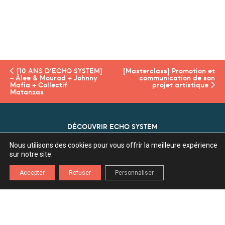
[10 ANS D’ECHO SYSTEM]
[Masterclass] Promotion et
– Alee & Mourad + Johnny
communication de son
Mafia + Collectif
projet artistique
Matanzas
DÉCOUVRIR ECHO SYSTEM
LES ESTIVALES DE SAÔNE
Nous utilisons des cookies pour vous offrir la meilleure expérience
sur notre site.
NOS PARTENAIRES
Accepter
Refuser
Personnaliser
ECHO SYSTEM
Association Echo System
Z.A. l'Ecu 70360 Scey Sur Saône
03 84 75 80 29