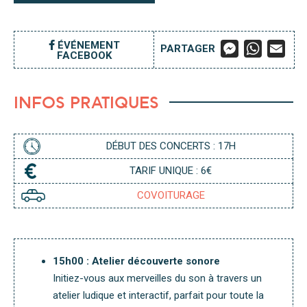
M
W
E
ÉVÉNEMENT
PARTAGER
FACEBOOK
E
H
M
S
A
A
S
T
I
E
S
L
INFOS PRATIQUES
N
A
G
P
E
P
R
DÉBUT DES CONCERTS : 17H
TARIF UNIQUE : 6€
COVOITURAGE
15h00 : Atelier découverte sonore
Initiez-vous aux merveilles du son à travers un
atelier ludique et interactif, parfait pour toute la